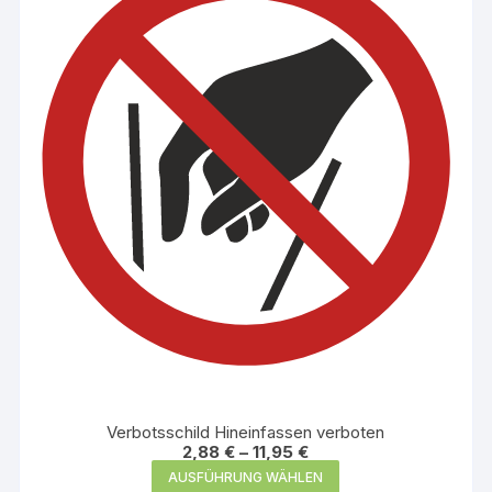
Die
Optionen
können
auf
der
Produktseite
gewählt
werden
Verbotsschild Hineinfassen verboten
2,88
€
–
11,95
€
Dieses
AUSFÜHRUNG WÄHLEN