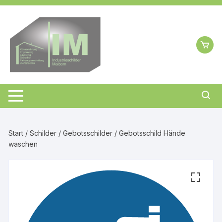
Zum
Inhalt
springen
Start
/
Schilder
/
Gebotsschilder
/ Gebotsschild Hände
waschen