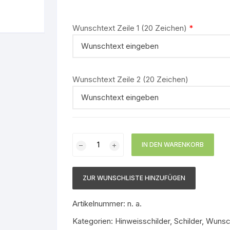
Gruppe 9 – Nicht brenn
stoff
Flüssigkeiten
Wunschtext Zeile 1 (20 Zeichen)
*
Gruppe 0 – Sauerstoff
Wunschtext Zeile 2 (20 Zeichen)
Hinweisschild
IN DEN WARENKORB
mit
Wunschtext
Menge
ZUR WUNSCHLISTE HINZUFÜGEN
Artikelnummer:
n. a.
Kategorien:
Hinweisschilder
,
Schilder
,
Wunsc