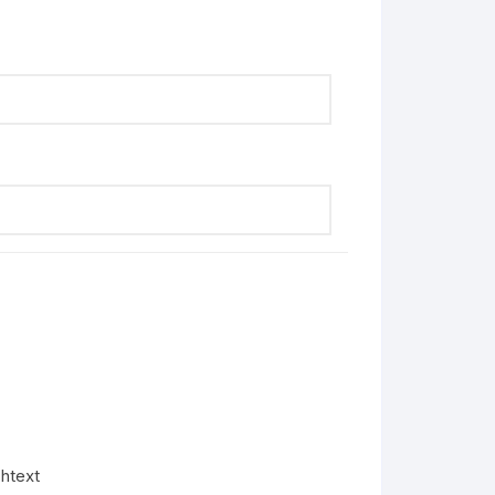
bare
htext