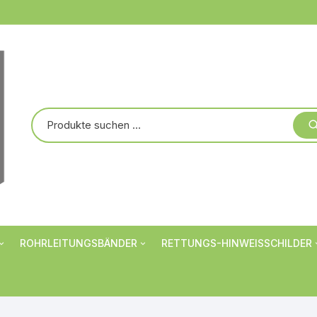
ROHRLEITUNGSBÄNDER
RETTUNGS-HINWEISSCHILDER
Markierungsbänder
Verbotsschilder
er
Rohrbanderolen
Warnschilder
Individualisiert