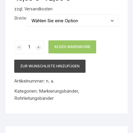
zzgl.
Versandkosten
Breite
Pfeilband
IN DEN WARENKORB
Gruppe
9
-
ZUR WUNSCHLISTE HINZUFÜGEN
Nicht
brennbare
Artikelnummer:
n. a.
Flüssigkeiten
Kategorien:
Markierungsbänder
,
Menge
Rohrleitungsbänder