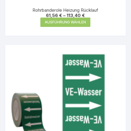
Rohrbanderole Heizung Rücklauf
61,56
€
–
113,40
€
Dieses
AUSFÜHRUNG WÄHLEN
Produkt
weist
mehrere
Varianten
auf.
Die
Optionen
können
auf
der
Produktseite
gewählt
werden