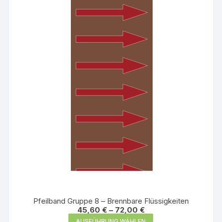
Die
Optionen
können
auf
der
Produktseite
gewählt
werden
Pfeilband Gruppe 8 – Brennbare Flüssigkeiten
45,60
€
–
72,00
€
Dieses
AUSFÜHRUNG WÄHLEN