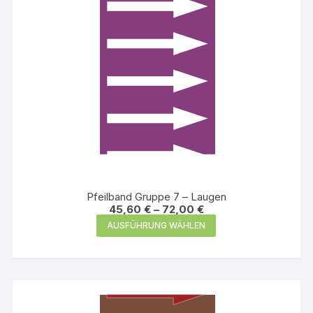
Produktseite
gewählt
werden
Pfeilband Gruppe 7 – Laugen
45,60
€
–
72,00
€
Dieses
AUSFÜHRUNG WÄHLEN
Produkt
weist
mehrere
Varianten
auf.