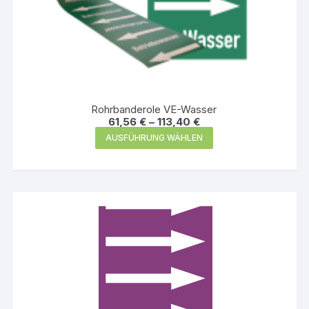
Rohrbanderole VE-Wasser
61,56
€
–
113,40
€
Dieses
AUSFÜHRUNG WÄHLEN
Produkt
weist
mehrere
Varianten
auf.
Die
Optionen
können
auf
der