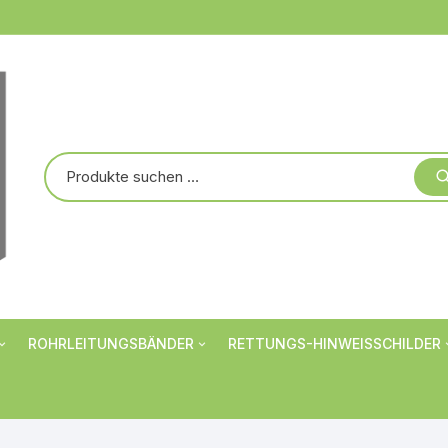
ROHRLEITUNGSBÄNDER
RETTUNGS-HINWEISSCHILDER
Markierungsbänder
Verbotsschilder
er
Rohrbanderolen
Warnschilder
Individualisiert