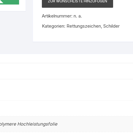
ZUR WUNSCHLISTE HINZUFÜGEN
Gruppe 9 – Nicht brenn
stoff
Flüssigkeiten
Artikelnummer:
n. a.
Kategorien:
Rettungszeichen
Gruppe 0 – Sauerstoff
,
Schilder
olymere Hochleistungsfolie