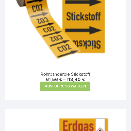
gewählt
werden
Rohrbanderole Stickstoff
61,56
€
–
113,40
€
Dieses
AUSFÜHRUNG WÄHLEN
Produkt
weist
mehrere
Varianten
auf.
Die