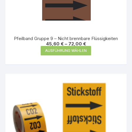
Pfeilband Gruppe 9 – Nicht brennbare Flüssigkeiten
45,60
€
–
72,00
€
Dieses
AUSFÜHRUNG WÄHLEN
Produkt
weist
mehrere
Varianten
auf.
Die
Optionen
können
auf
der
Produktseite