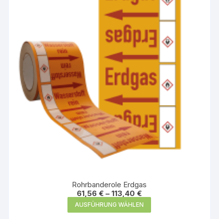
Optionen
können
auf
der
Produktseite
gewählt
werden
Rohrbanderole Erdgas
61,56
€
–
113,40
€
Dieses
AUSFÜHRUNG WÄHLEN
Produkt