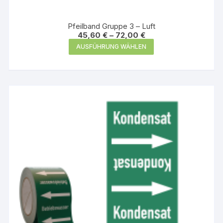
Pfeilband Gruppe 3 – Luft
45,60
€
–
72,00
€
Dieses
AUSFÜHRUNG WÄHLEN
Produkt
weist
mehrere
Varianten
auf.
Die
Optionen
können
auf
der
Produktseite
gewählt
werden