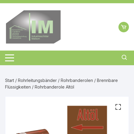
Zum
Inhalt
springen
Start
/
Rohrleitungsbänder
/
Rohrbanderolen
/
Brennbare
Flüssigkeiten
/ Rohrbanderole Altöl