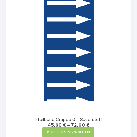
Optionen
können
auf
der
Produktseite
gewählt
werden
Pfeilband Gruppe 0 – Sauerstoff
45,60
€
–
72,00
€
Dieses
AUSFÜHRUNG WÄHLEN