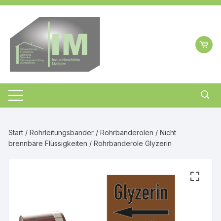
Zum
Inhalt
springen
Start
/
Rohrleitungsbänder
/
Rohrbanderolen
/
Nicht
brennbare Flüssigkeiten
/ Rohrbanderole Glyzerin