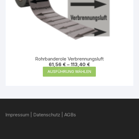
Rohrbanderole Verbrennungsluft
61,56
€
–
113,40
€
Dieses
AUSFÜHRUNG WÄHLEN
Produkt
weist
mehrere
Varianten
auf.
Impressum
|
Datenschutz
|
AGBs
Die
Optionen
können
auf