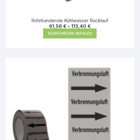
Rohrbanderole Kühlwasser Rücklauf
61,56
€
–
113,40
€
Dieses
AUSFÜHRUNG WÄHLEN
Produkt
weist
mehrere
Varianten
auf.
Die
Optionen
können
auf
der
Produktseite
gewählt
werden