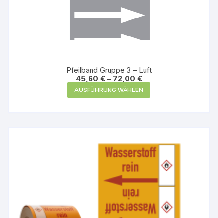
Pfeilband Gruppe 3 – Luft
45,60
€
–
72,00
€
Dieses
AUSFÜHRUNG WÄHLEN
Produkt
weist
mehrere
Varianten
auf.
Die
Optionen
können
auf
der
Produktseite