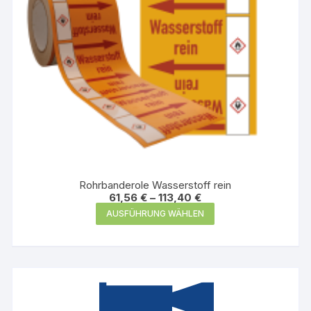
gewählt
werden
Rohrbanderole Wasserstoff rein
61,56
€
–
113,40
€
Dieses
AUSFÜHRUNG WÄHLEN
Produkt
weist
mehrere
Varianten
auf.
Die