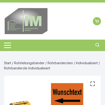
Zum
Inhalt
springen
Start
/
Rohrleitungsbänder
/
Rohrbanderolen
/
Individualisiert
/
Rohrbanderole Individualisiert