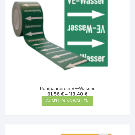
Produktseite
gewählt
werden
Rohrbanderole VE-Wasser
61,56
€
–
113,40
€
Dieses
AUSFÜHRUNG WÄHLEN
Produkt
weist
mehrere
Varianten