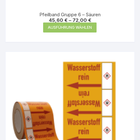
Pfeilband Gruppe 6 – Säuren
45,60
€
–
72,00
€
Dieses
AUSFÜHRUNG WÄHLEN
Produkt
weist
mehrere
Varianten
auf.
Die
Optionen
können
auf
der
Produktseite
gewählt
werden