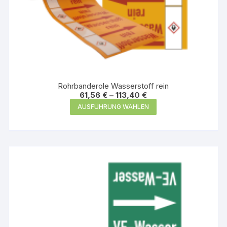
Rohrbanderole Wasserstoff rein
61,56
€
–
113,40
€
Dieses
AUSFÜHRUNG WÄHLEN
Produkt
weist
mehrere
Varianten
auf.
Die
Optionen
können
auf
der