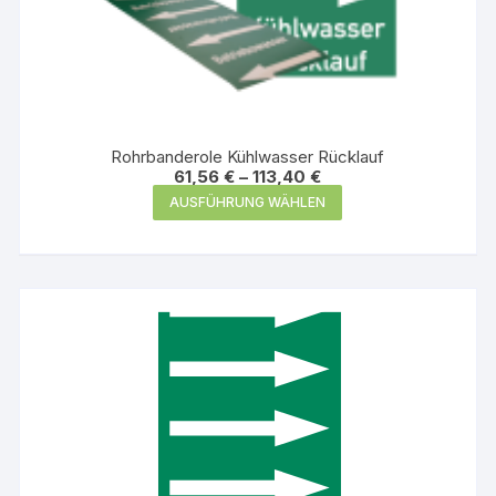
Rohrbanderole Kühlwasser Rücklauf
61,56
€
–
113,40
€
Dieses
AUSFÜHRUNG WÄHLEN
Produkt
weist
mehrere
Varianten
auf.
Die
Optionen
können
auf
der
Produktseite