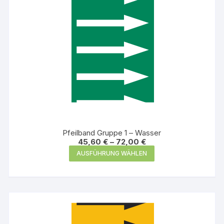
gewählt
werden
Pfeilband Gruppe 1 – Wasser
45,60
€
–
72,00
€
Dieses
AUSFÜHRUNG WÄHLEN
Produkt
weist
mehrere
Varianten
auf.
Die