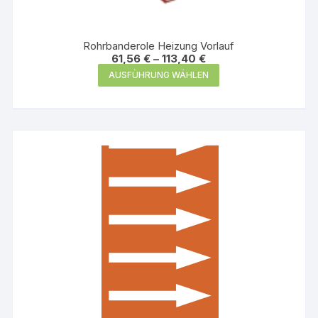
Rohrbanderole Heizung Vorlauf
61,56
€
–
113,40
€
Dieses
AUSFÜHRUNG WÄHLEN
Produkt
weist
mehrere
Varianten
auf.
Die
Optionen
können
auf
der
Produktseite
gewählt
werden