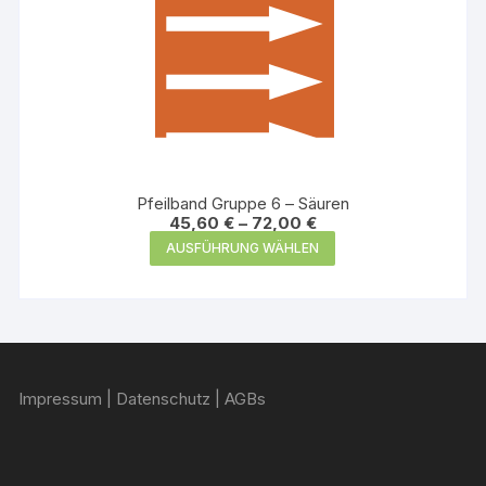
Pfeilband Gruppe 6 – Säuren
45,60
€
–
72,00
€
Dieses
AUSFÜHRUNG WÄHLEN
Produkt
weist
mehrere
Varianten
auf.
Impressum
|
Datenschutz
|
AGBs
Die
Optionen
können
auf