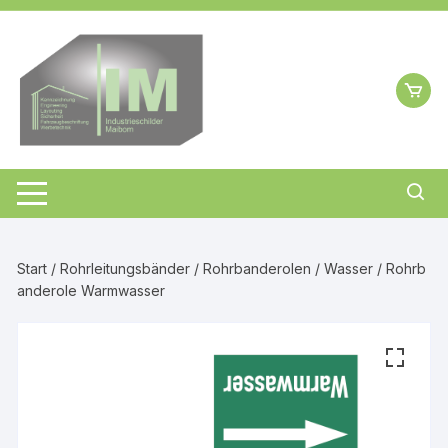
Zum
Inhalt
springen
Start
/
Rohrleitungsbänder
/
Rohrbanderolen
/
Wasser
/ Rohrb
anderole Warmwasser