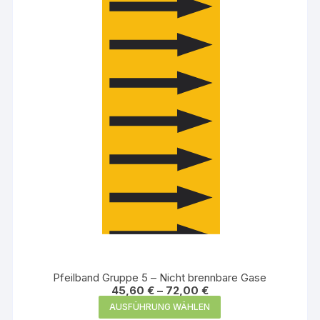
Optionen
können
auf
der
Produktseite
gewählt
werden
Pfeilband Gruppe 5 – Nicht brennbare Gase
45,60
€
–
72,00
€
Dieses
AUSFÜHRUNG WÄHLEN