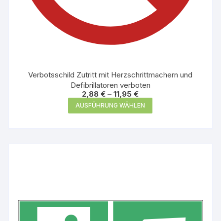
Verbotsschild Zutritt mit Herzschrittmachern und
Defibrillatoren verboten
2,88
€
–
11,95
€
Dieses
AUSFÜHRUNG WÄHLEN
Produkt
weist
mehrere
Varianten
auf.
Die
Optionen
können
auf