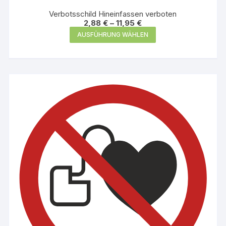
Verbotsschild Hineinfassen verboten
2,88
€
–
11,95
€
Dieses
AUSFÜHRUNG WÄHLEN
Produkt
weist
mehrere
Varianten
auf.
Die
Optionen
können
auf
der
Produktseite
gewählt
werden