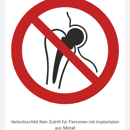
auf.
Die
Optionen
können
auf
der
Produktseite
gewählt
werden
Verbotsschild Kein Zutritt für Personen mit Implantaten
aus Metall