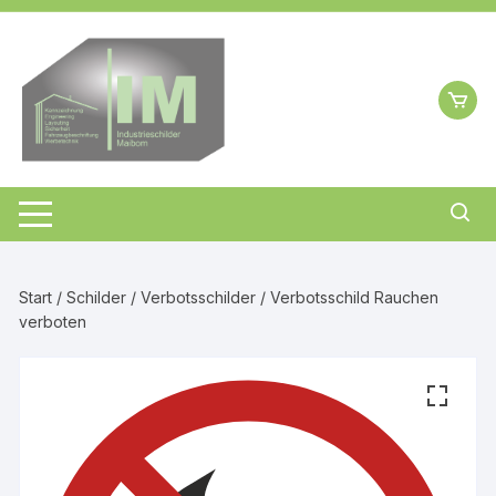
Zum
Inhalt
springen
Start
/
Schilder
/
Verbotsschilder
/ Verbotsschild Rauchen
verboten