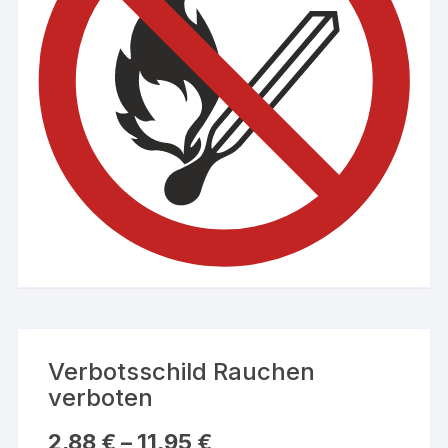
Verbotsschild Rauchen
verboten
2,88
€
–
11,95
€