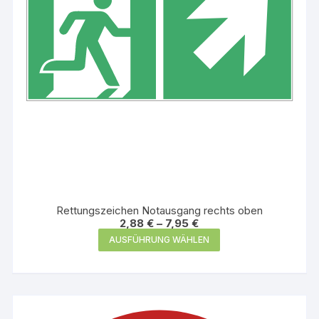
der
Produktseite
gewählt
werden
Rettungszeichen Notausgang rechts oben
2,88
€
–
7,95
€
Dieses
AUSFÜHRUNG WÄHLEN
Produkt
weist
mehrere
Varianten