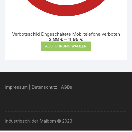
Verbotsschild Eingeschaltete Mobiltelefone verboten
2,88
€
–
11,95
€
Dieses
AUSFÜHRUNG WÄHLEN
Produkt
weist
mehrere
Varianten
auf.
Impressum
|
Datenschutz
|
AGBs
Die
Optionen
können
auf
der
Industrieschilder Maibom © 2023 |
Produktseite
gewählt