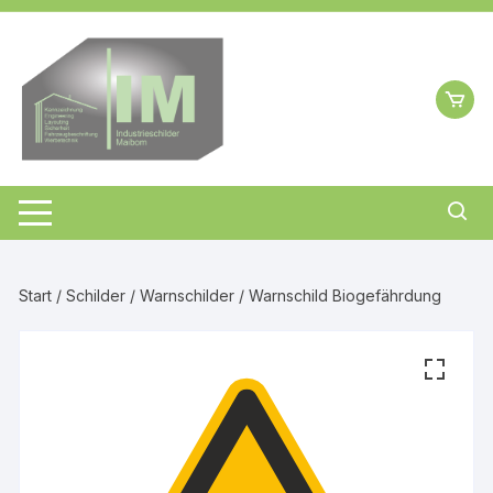
Zum
Inhalt
springen
Start
/
Schilder
/
Warnschilder
/ Warnschild Biogefährdung