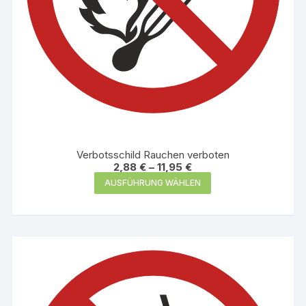
werden
Verbotsschild Rauchen verboten
2,88
€
–
11,95
€
Dieses
AUSFÜHRUNG WÄHLEN
Produkt
weist
mehrere
Varianten
auf.
Die
Optionen