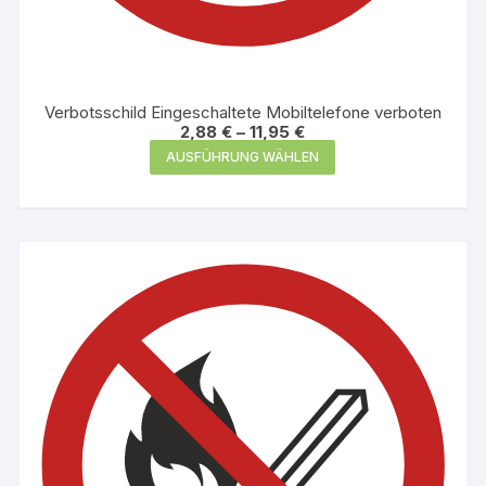
Verbotsschild Eingeschaltete Mobiltelefone verboten
2,88
€
–
11,95
€
Dieses
AUSFÜHRUNG WÄHLEN
Produkt
weist
mehrere
Varianten
auf.
Die
Optionen
können
auf
der
Produktseite
gewählt