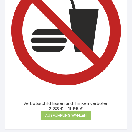
können
auf
der
Produktseite
gewählt
werden
Verbotsschild Essen und Trinken verboten
2,88
€
–
11,95
€
Dieses
AUSFÜHRUNG WÄHLEN
Produkt
weist