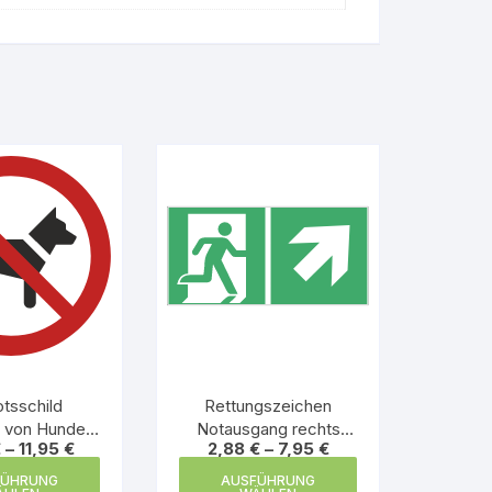
tsschild
Rettungszeichen
n von Hunden
Notausgang rechts
€
–
11,95
€
2,88
€
–
7,95
€
rboten
oben
Dieses
Dieses
FÜHRUNG
AUSFÜHRUNG