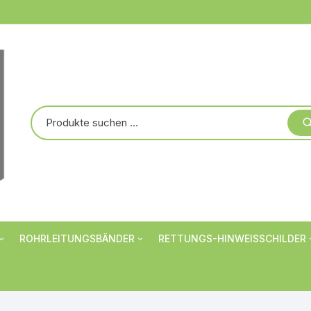
ROHRLEITUNGSBÄNDER
RETTUNGS-HINWEISSCHILDER
Markierungsbänder
Verbotsschilder
er
Rohrbanderolen
Warnschilder
Individualisiert