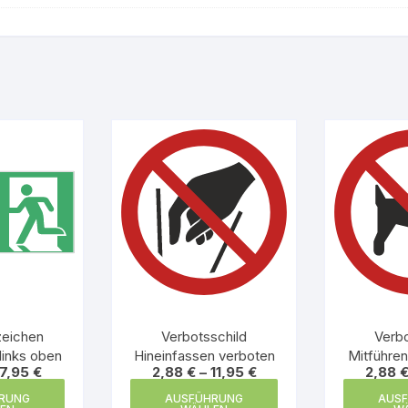
zeichen
Verbotsschild
Verbo
links oben
Hineinfassen verboten
Mitführe
7,95
€
2,88
€
–
11,95
€
2,88
ve
Dieses
Dieses
RUNG
AUSFÜHRUNG
AUS