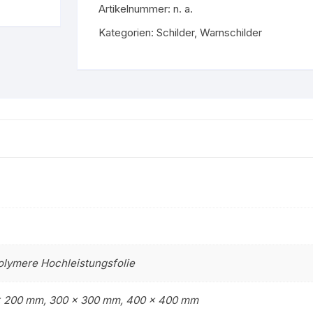
Artikelnummer:
n. a.
Gruppe 9 – Nicht brenn
stoff
Flüssigkeiten
Kategorien:
Schilder
,
Warnschilder
Gruppe 0 – Sauerstoff
olymere Hochleistungsfolie
x 200 mm, 300 x 300 mm, 400 x 400 mm