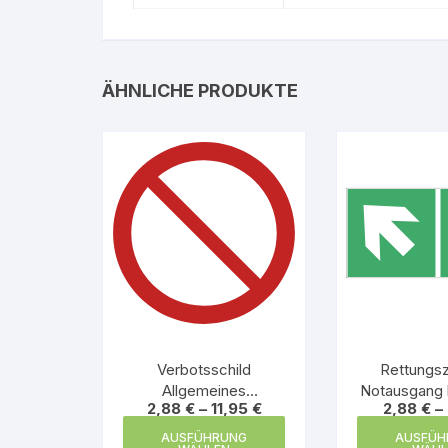
ÄHNLICHE PRODUKTE
Verbotsschild
Rettungs
Allgemeines
Notausgang 
2,88
€
–
11,95
€
2,88
€
–
Verbotszeichen
Dieses
AUSFÜHRUNG
AUSFÜH