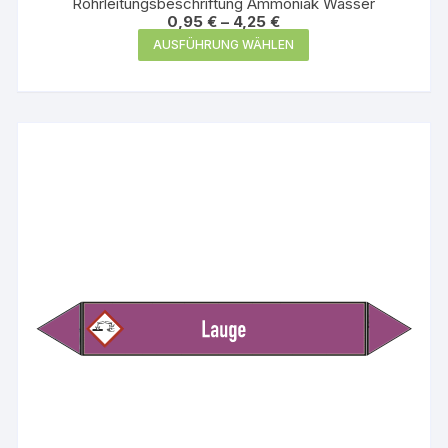
Rohrleitungsbeschriftung Ammoniak Wasser
0,95
€
–
4,25
€
Dieses
AUSFÜHRUNG WÄHLEN
Produkt
weist
mehrere
Varianten
auf.
Die
Optionen
können
auf
der
Produktseite
gewählt
werden