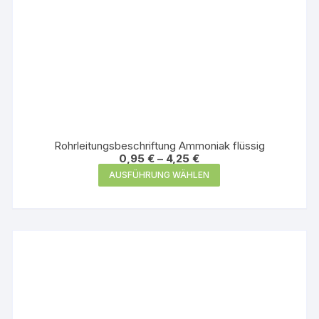
Rohrleitungsbeschriftung Ammoniak flüssig
0,95
€
–
4,25
€
Dieses
AUSFÜHRUNG WÄHLEN
Produkt
weist
mehrere
Varianten
auf.
Die
Optionen
können