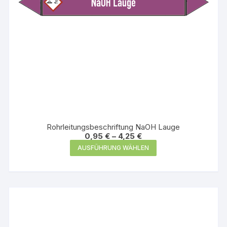
gewählt
werden
Rohrleitungsbeschriftung NaOH Lauge
0,95
€
–
4,25
€
Dieses
AUSFÜHRUNG WÄHLEN
Produkt
weist
mehrere
Varianten
auf.
Die