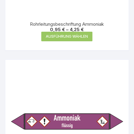
Rohrleitungsbeschriftung Ammoniak
0,95
€
–
4,25
€
Dieses
AUSFÜHRUNG WÄHLEN
Produkt
weist
mehrere
Varianten
auf.
Die
Optionen
können
auf
der
Produktseite
gewählt
werden