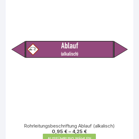
Rohrleitungsbeschriftung Ablauf (alkalisch)
0,95
€
–
4,25
€
Dieses
AUSFÜHRUNG WÄHLEN