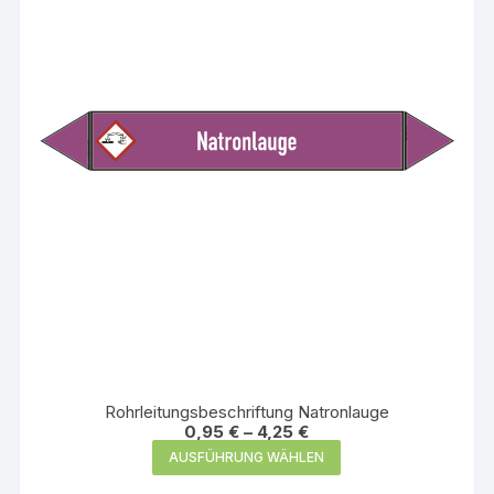
Optionen
können
auf
der
Produktseite
gewählt
werden
Rohrleitungsbeschriftung Natronlauge
0,95
€
–
4,25
€
Dieses
AUSFÜHRUNG WÄHLEN
Produkt