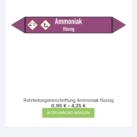
auf
der
Produktseite
gewählt
werden
Rohrleitungsbeschriftung Ammoniak flüssig
0,95
€
–
4,25
€
Dieses
AUSFÜHRUNG WÄHLEN
Produkt
weist
mehrere