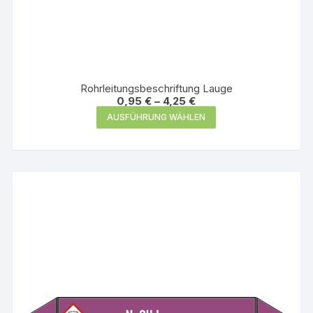
Rohrleitungsbeschriftung Lauge
0,95
€
–
4,25
€
Dieses
AUSFÜHRUNG WÄHLEN
Produkt
weist
mehrere
Varianten
auf.
Die
Optionen
können
auf
der
Produktseite