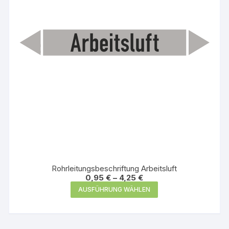
auf
der
Produktseite
gewählt
werden
Rohrleitungsbeschriftung Arbeitsluft
0,95
€
–
4,25
€
Dieses
AUSFÜHRUNG WÄHLEN
Produkt
weist
mehrere