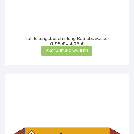
Rohrleitungsbeschriftung Betriebswasser
0,95
€
–
4,25
€
Dieses
AUSFÜHRUNG WÄHLEN
Produkt
weist
mehrere
Varianten
auf.
Die
Optionen
können
auf
der
Produktseite