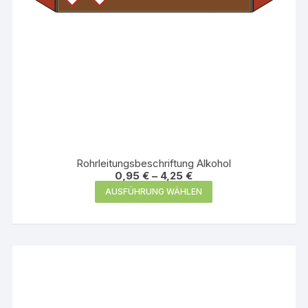
werden
Rohrleitungsbeschriftung Alkohol
0,95
€
–
4,25
€
Dieses
AUSFÜHRUNG WÄHLEN
Produkt
weist
mehrere
Varianten
auf.
Die
Optionen