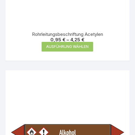
Rohrleitungsbeschriftung Acetylen
0,95
€
–
4,25
€
Dieses
AUSFÜHRUNG WÄHLEN
Produkt
weist
mehrere
Varianten
auf.
Die
Optionen
können
auf
der
Produktseite
gewählt