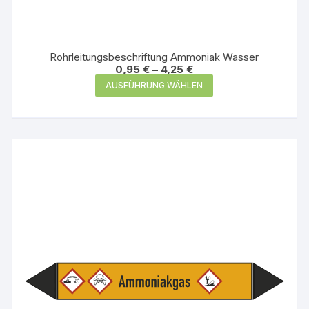
Rohrleitungsbeschriftung Ammoniak Wasser
0,95
€
–
4,25
€
Dieses
AUSFÜHRUNG WÄHLEN
Produkt
weist
mehrere
Varianten
auf.
Die
Optionen
können
auf
der
Produktseite
gewählt
werden