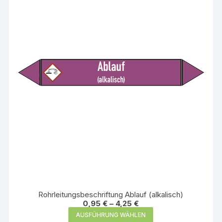
Die
Optionen
können
auf
der
Produktseite
gewählt
werden
Rohrleitungsbeschriftung Ablauf (alkalisch)
0,95
€
–
4,25
€
Dieses
AUSFÜHRUNG WÄHLEN