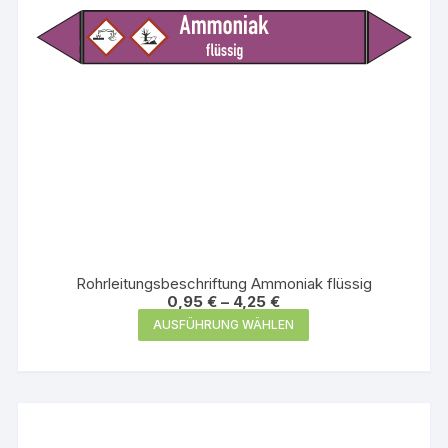
Produktseite
gewählt
werden
Rohrleitungsbeschriftung Ammoniak flüssig
0,95
€
–
4,25
€
Dieses
AUSFÜHRUNG WÄHLEN
Produkt
weist
mehrere
Varianten
auf.