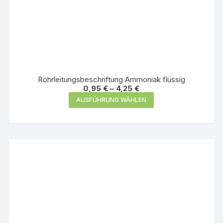
Rohrleitungsbeschriftung Ammoniak flüssig
0,95
€
–
4,25
€
Dieses
AUSFÜHRUNG WÄHLEN
Produkt
weist
mehrere
Varianten
auf.
Die
Optionen
können
auf
der