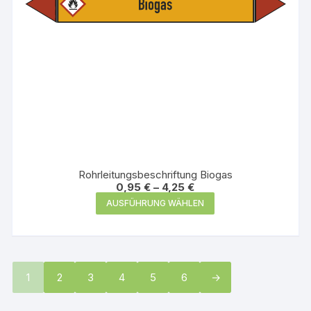
gewählt
werden
Rohrleitungsbeschriftung Biogas
0,95
€
–
4,25
€
Dieses
AUSFÜHRUNG WÄHLEN
Produkt
weist
mehrere
Varianten
1
2
3
4
5
6
→
auf.
Die