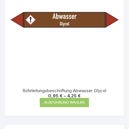
der
Produktseite
gewählt
werden
Rohrleitungsbeschriftung Abwasser Glycol
0,95
€
–
4,25
€
Dieses
AUSFÜHRUNG WÄHLEN
Produkt
weist
mehrere
Varianten