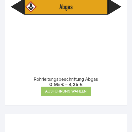
gewählt
werden
Rohrleitungsbeschriftung Abgas
0,95
€
–
4,25
€
Dieses
AUSFÜHRUNG WÄHLEN
Produkt
weist
mehrere
Varianten
auf.