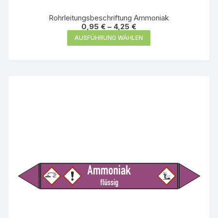
Rohrleitungsbeschriftung Ammoniak
0,95
€
–
4,25
€
Dieses
AUSFÜHRUNG WÄHLEN
Produkt
weist
mehrere
Varianten
auf.
Die
Optionen
können
auf
der
Produktseite
gewählt
werden