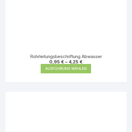
Rohrleitungsbeschriftung Abwasser
0,95
€
–
4,25
€
Dieses
AUSFÜHRUNG WÄHLEN
Produkt
weist
mehrere
Varianten
auf.
Die
Optionen
können
auf