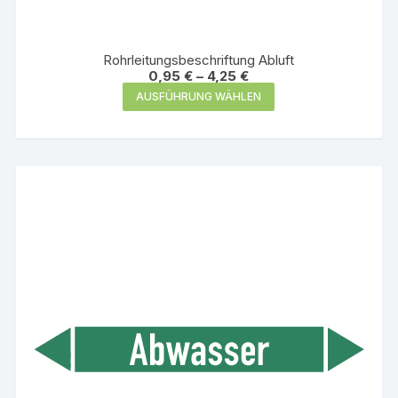
Rohrleitungsbeschriftung Abluft
0,95
€
–
4,25
€
Dieses
AUSFÜHRUNG WÄHLEN
Produkt
weist
mehrere
Varianten
auf.
Die
Optionen
können
auf
der
Produktseite
gewählt
werden