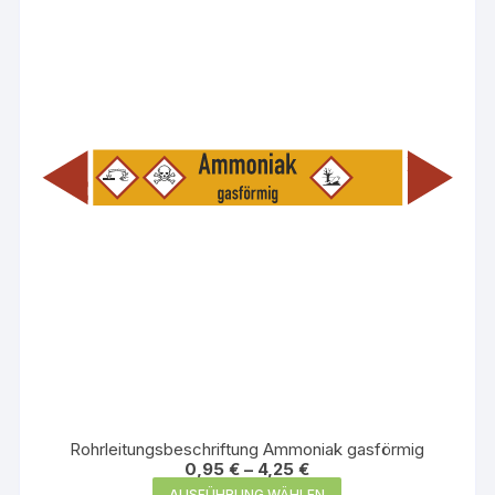
Die
Optionen
können
auf
der
Produktseite
gewählt
werden
Rohrleitungsbeschriftung Ammoniak gasförmig
0,95
€
–
4,25
€
Dieses
AUSFÜHRUNG WÄHLEN