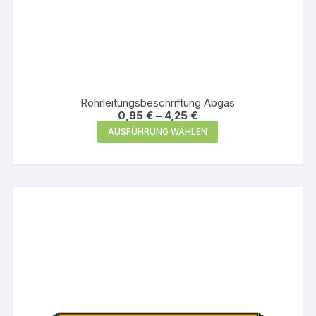
Rohrleitungsbeschriftung Abgas
0,95
€
–
4,25
€
Dieses
AUSFÜHRUNG WÄHLEN
Produkt
weist
mehrere
Varianten
auf.
Die
Optionen
können
auf
der
Produktseite