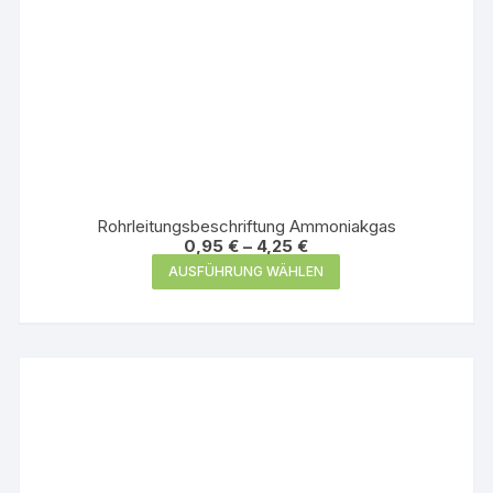
Rohrleitungsbeschriftung Ammoniakgas
0,95
€
–
4,25
€
Dieses
AUSFÜHRUNG WÄHLEN
Produkt
weist
mehrere
Varianten
auf.
Die
Optionen
können