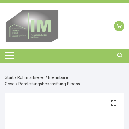
Zum
Inhalt
springen
Start
/
Rohrmarkierer
/
Brennbare
Gase
/ Rohrleitungsbeschriftung Biogas