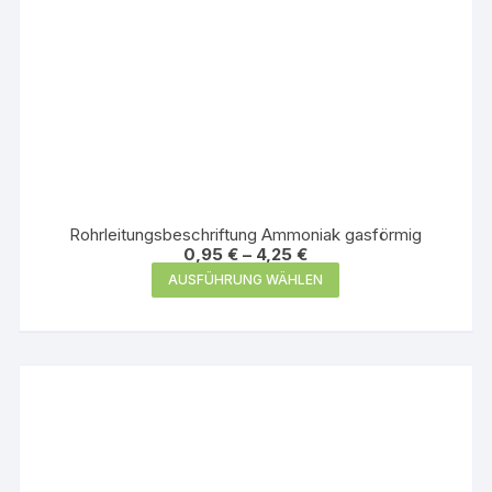
Rohrleitungsbeschriftung Ammoniak gasförmig
0,95
€
–
4,25
€
Dieses
AUSFÜHRUNG WÄHLEN
Produkt
weist
mehrere
Varianten
auf.
Die
Optionen
können