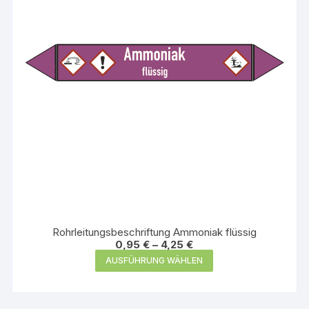
auf
der
Produktseite
gewählt
werden
Rohrleitungsbeschriftung Ammoniak flüssig
0,95
€
–
4,25
€
Dieses
AUSFÜHRUNG WÄHLEN
Produkt
weist
mehrere