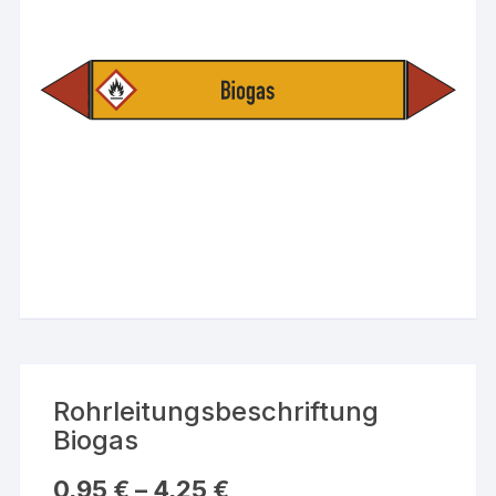
Rohrleitungsbeschriftung
Biogas
0,95
€
–
4,25
€