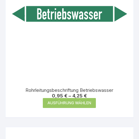
Rohrleitungsbeschriftung Betriebswasser
0,95
€
–
4,25
€
Dieses
AUSFÜHRUNG WÄHLEN
Produkt
weist
mehrere
Varianten
auf.