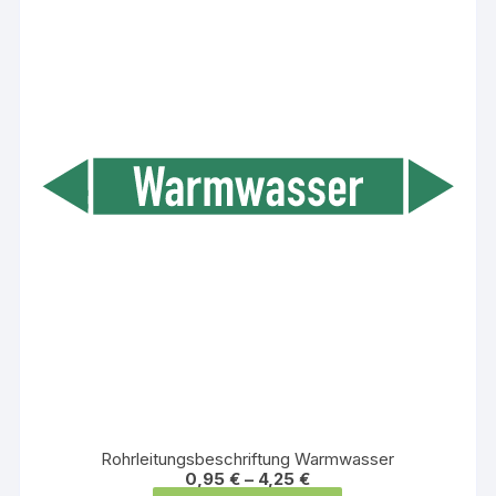
Die
Optionen
können
auf
der
Produktseite
gewählt
werden
Rohrleitungsbeschriftung Warmwasser
0,95
€
–
4,25
€