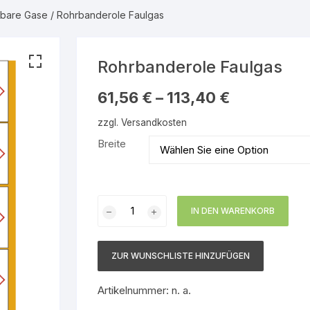
bare Gase
/ Rohrbanderole Faulgas
serdampf
Warnmarkierungsbänder
Gebotsschilder
Gruppe 1 – Wasser
Rettungszeichen
Gruppe 2 – Wasserdam
Rohrbanderole Faulgas
nbare Gase
Brandschutzzeichen
Gruppe 3 – Luft
61,56
€
–
113,40
€
zzgl.
Versandkosten
 brennbare
Hinweisschilder
Gruppe 4 – Brennbare 
Breite
Gruppe 5 – Nicht brenn
en
Gase
Rohrbanderole
en
Gruppe 6 – Säuren
IN DEN WARENKORB
Faulgas
Menge
nbare
Gruppe 7 – Laugen
ZUR WUNSCHLISTE HINZUFÜGEN
Gruppe 8 – Brennbare
 brennbare
Flüssigkeiten
Artikelnummer:
n. a.