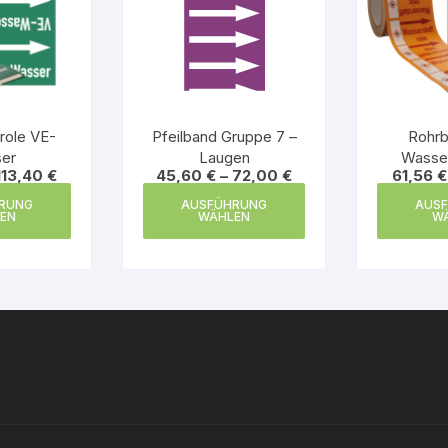
role VE-
Pfeilband Gruppe 7 –
Rohrb
er
Laugen
Wasser
113,40
€
45,60
€
–
72,00
€
61,56
€
Dieses
Dieses
RUNG
AUSFÜHRUNG
AUS
Produkt
Produkt
EN
WÄHLEN
W
weist
weist
mehrere
mehrere
Varianten
Varianten
auf.
auf.
Die
Die
Optionen
Optionen
können
können
auf
auf
der
der