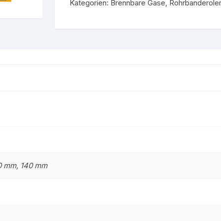
Kategorien:
Brennbare Gase
,
Rohrbanderole
Gruppe 9 – Nicht brenn
stoff
Flüssigkeiten
Gruppe 0 – Sauerstoff
0 mm, 140 mm