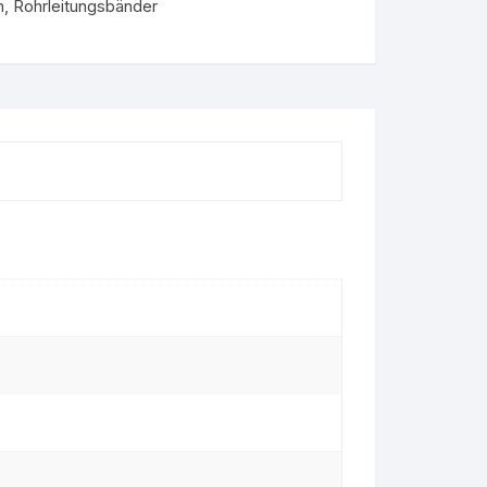
n
,
Rohrleitungsbänder
bare