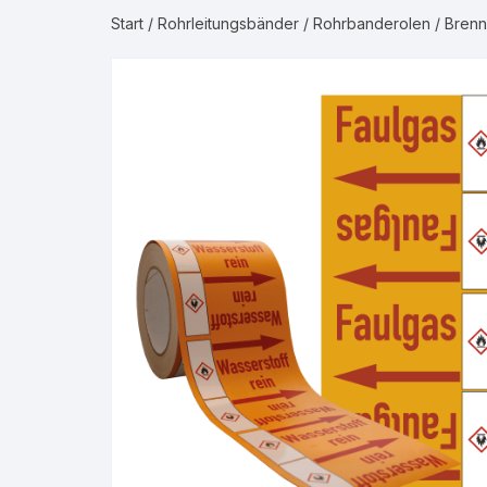
Start
/
Rohrleitungsbänder
/
Rohrbanderolen
/
Brenn
Gruppe 2 – Was
Gruppe 3 – Luft
Gruppe 4 – Bren
Gruppe 5 – Nicht
Gase
Gruppe 6 – Säur
Gruppe 7 – Laug
Gruppe 8 – Bren
Flüssigkeiten
Gruppe 9 – Nicht
Flüssigkeiten