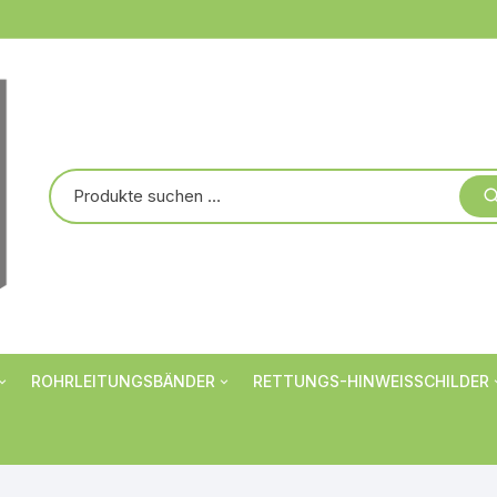
ROHRLEITUNGSBÄNDER
RETTUNGS-HINWEISSCHILDER
Markierungsbänder
Verbotsschilder
er
Rohrbanderolen
Warnschilder
Individualisiert