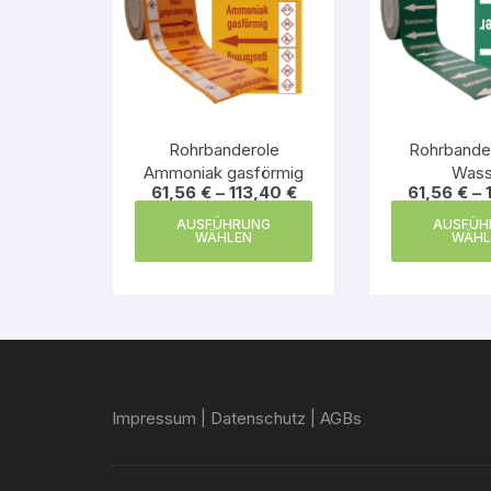
Rohrbanderole
Rohrbande
Ammoniak gasförmig
Wass
61,56
€
–
113,40
€
61,56
€
–
Dieses
AUSFÜHRUNG
AUSFÜH
Produkt
WÄHLEN
WÄHL
weist
mehrere
Varianten
auf.
Die
Optionen
Impressum
|
Datenschutz
|
AGBs
können
auf
der