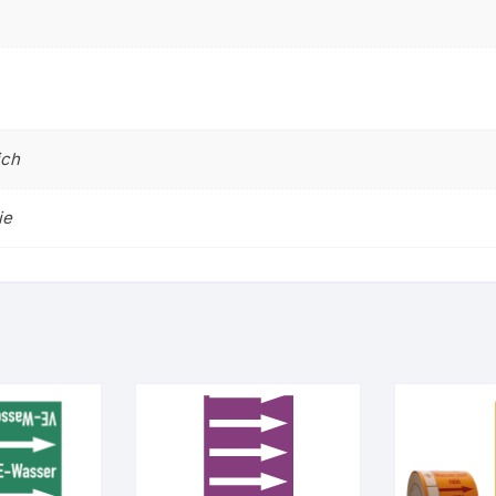
ich
ie