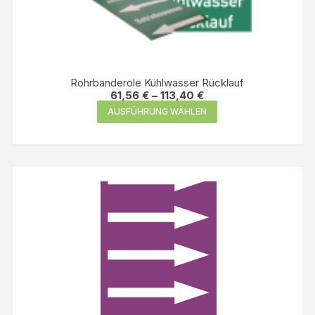
Rohrbanderole Kühlwasser Rücklauf
61,56
€
–
113,40
€
Dieses
AUSFÜHRUNG WÄHLEN
Produkt
weist
mehrere
Varianten
auf.
Die
Optionen
können
auf
der
Produktseite
gewählt