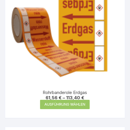
der
Produktseite
gewählt
werden
Rohrbanderole Erdgas
61,56
€
–
113,40
€
Dieses
AUSFÜHRUNG WÄHLEN
Produkt
weist
mehrere