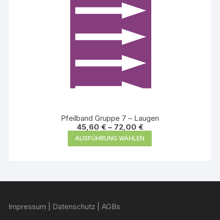
werden
Pfeilband Gruppe 7 – Laugen
45,60
€
–
72,00
€
Dieses
AUSFÜHRUNG WÄHLEN
Produkt
weist
mehrere
Varianten
auf.
Impressum
|
Datenschutz
|
AGBs
Die
Optionen