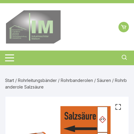
Zum
Inhalt
springen
Start
/
Rohrleitungsbänder
/
Rohrbanderolen
/
Säuren
/ Rohrb
anderole Salzsäure