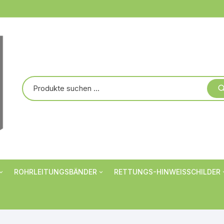
ROHRLEITUNGSBÄNDER
RETTUNGS-HINWEISSCHILDER
Markierungsbänder
Verbotsschilder
er
Rohrbanderolen
Warnschilder
Individualisiert