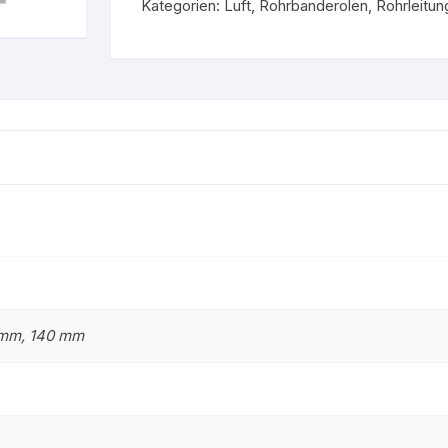
Kategorien:
Luft
,
Rohrbanderolen
,
Rohrleitu
Gruppe 9 – Nicht brenn
stoff
Flüssigkeiten
Gruppe 0 – Sauerstoff
 mm, 140 mm