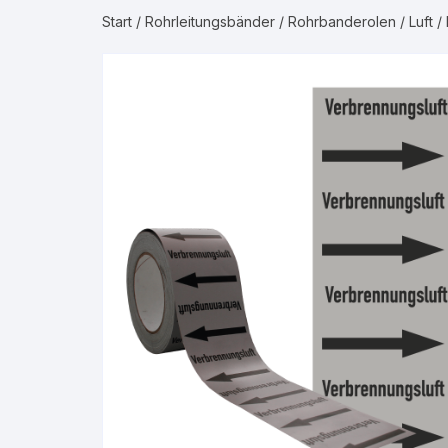
Start
/
Rohrleitungsbänder
/
Rohrbanderolen
/
Luft
/ 
Gruppe 2 – Was
Gruppe 3 – Luft
Gruppe 4 – Bren
Gruppe 5 – Nicht
Gase
Gruppe 6 – Säur
Gruppe 7 – Laug
Gruppe 8 – Bren
Flüssigkeiten
Gruppe 9 – Nicht
Flüssigkeiten