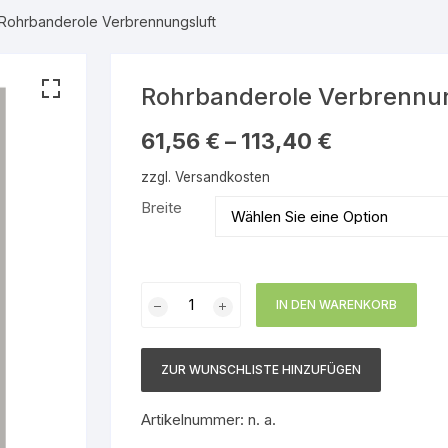
Rohrbanderole Verbrennungsluft
serdampf
Warnmarkierungsbänder
Gebotsschilder
Gruppe 1 – Wasser
Rettungszeichen
Gruppe 2 – Wasserdam
Rohrbanderole Verbrennun
nbare Gase
Brandschutzzeichen
Gruppe 3 – Luft
61,56
€
–
113,40
€
zzgl.
Versandkosten
 brennbare
Hinweisschilder
Gruppe 4 – Brennbare 
Breite
Gruppe 5 – Nicht brenn
en
Gase
Rohrbanderole
en
Gruppe 6 – Säuren
IN DEN WARENKORB
Verbrennungsluft
Menge
nbare
Gruppe 7 – Laugen
ZUR WUNSCHLISTE HINZUFÜGEN
Gruppe 8 – Brennbare
 brennbare
Flüssigkeiten
Artikelnummer:
n. a.