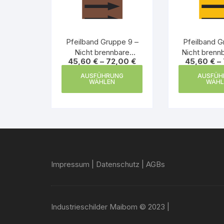
Pfeilband Gruppe 9 –
Pfeilband G
Nicht brennbare
Nicht brenn
45,60
€
–
72,00
€
45,60
€
–
Flüssigkeiten
Dieses
AUSFÜHRUNG
AUSFÜH
Produkt
WÄHLEN
WÄHL
weist
mehrere
Varianten
auf.
Die
Optionen
Impressum
|
Datenschutz
|
AGBs
können
auf
der
Produktseite
Industrieschilder Maibom © 2023 |
gewählt