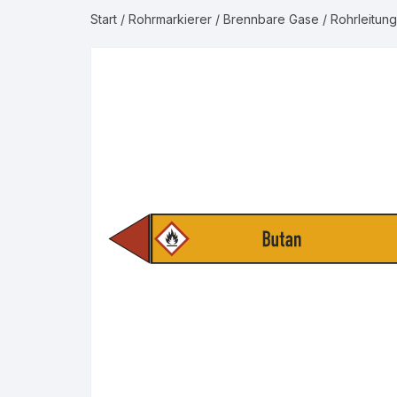
Start
/
Rohrmarkierer
/
Brennbare Gase
/ Rohrleitun
Gruppe 2 – Was
Gruppe 3 – Luft
Gruppe 4 – Bren
Gruppe 5 – Nicht
Gase
Gruppe 6 – Säur
Gruppe 7 – Laug
Gruppe 8 – Bren
Flüssigkeiten
Gruppe 9 – Nicht
Flüssigkeiten