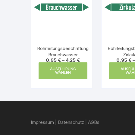
Rohrleitungsbeschriftung
Rohrleitungs
Brauchwasser
Zirkul
0,95
€
–
4,25
€
0,95
€
Dieses
AUSFÜHRUNG
AUSFÜ
Produkt
WÄHLEN
WÄH
weist
mehrere
Varianten
auf.
Die
Optionen
Impressum
|
Datenschutz
|
AGBs
können
auf