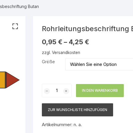
gsbeschriftung Butan
serdampf
Warnmarkierungsbänder
Gebotsschilder
Gruppe 1 – Wasser
Rettungszeichen
Gruppe 2 – Wasserdam
Rohrleitungsbeschriftung
nbare Gase
Brandschutzzeichen
Gruppe 3 – Luft
0,95
€
–
4,25
€
zzgl.
Versandkosten
 brennbare
Hinweisschilder
Gruppe 4 – Brennbare 
Größe
Gruppe 5 – Nicht brenn
en
Gase
Rohrleitungsbeschriftung
en
Gruppe 6 – Säuren
IN DEN WARENKORB
Butan
Menge
nbare
Gruppe 7 – Laugen
ZUR WUNSCHLISTE HINZUFÜGEN
Gruppe 8 – Brennbare
 brennbare
Flüssigkeiten
Artikelnummer:
n. a.