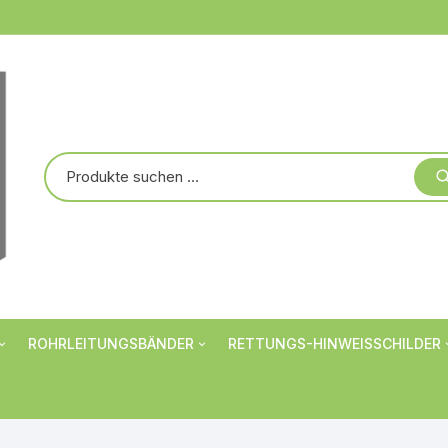
ROHRLEITUNGSBÄNDER
RETTUNGS-HINWEISSCHILDER
Markierungsbänder
Verbotsschilder
er
Rohrbanderolen
Warnschilder
Individualisiert