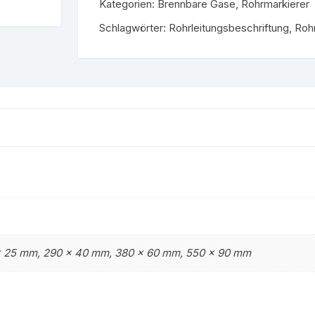
Kategorien:
Brennbare Gase
,
Rohrmarkierer
Gruppe 9 – Nicht brenn
stoff
Schlagwörter:
Rohrleitungsbeschriftung
Flüssigkeiten
,
Roh
Gruppe 0 – Sauerstoff
x 25 mm, 290 x 40 mm, 380 x 60 mm, 550 x 90 mm