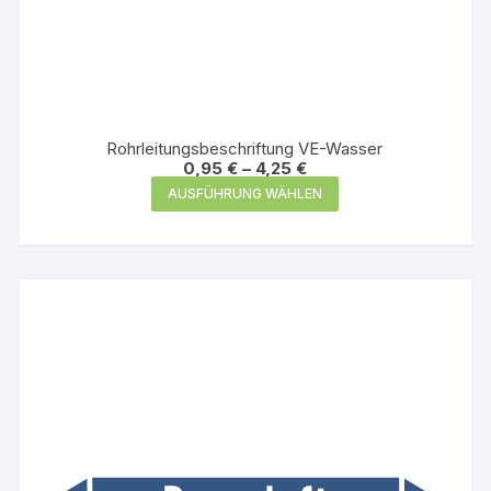
Rohrleitungsbeschriftung VE-Wasser
0,95
€
–
4,25
€
Dieses
AUSFÜHRUNG WÄHLEN
Produkt
weist
mehrere
Varianten
auf.
Die
Optionen
können
auf
der
Produktseite