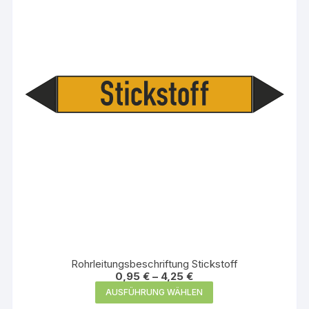
Optionen
können
auf
der
Produktseite
gewählt
werden
Rohrleitungsbeschriftung Stickstoff
0,95
€
–
4,25
€
Dieses
AUSFÜHRUNG WÄHLEN
Produkt