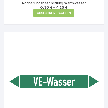
Rohrleitungsbeschriftung Warmwasser
0,95
€
–
4,25
€
Dieses
AUSFÜHRUNG WÄHLEN
Produkt
weist
mehrere
Varianten
auf.
Die
Optionen
können
auf
der
Produktseite
gewählt
werden