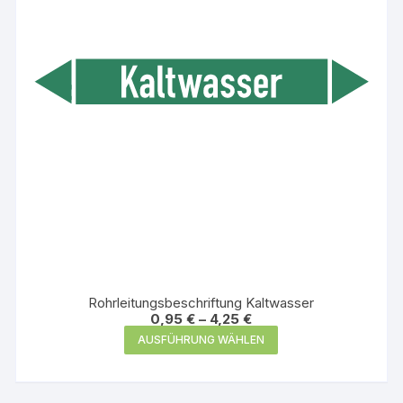
Rohrleitungsbeschriftung Kaltwasser
0,95
€
–
4,25
€
Dieses
AUSFÜHRUNG WÄHLEN
Produkt
weist
mehrere