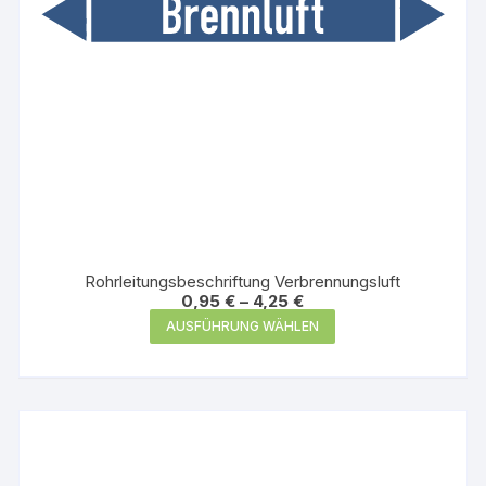
gewählt
werden
Rohrleitungsbeschriftung Verbrennungsluft
0,95
€
–
4,25
€
Dieses
AUSFÜHRUNG WÄHLEN
Produkt
weist
mehrere
Varianten
auf.
Die