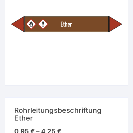
Rohrleitungsbeschriftung
Ether
0,95
€
–
4,25
€