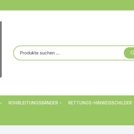
ROHRLEITUNGSBÄNDER
RETTUNGS-HINWEISSCHILDER
Markierungsbänder
Verbotsschilder
er
Rohrbanderolen
Warnschilder
Individualisiert