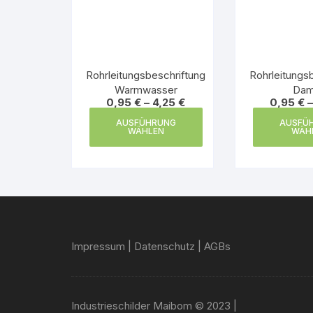
Rohrleitungsbeschriftung
Rohrleitungs
Warmwasser
Dam
0,95
€
–
4,25
€
0,95
€
Dieses
AUSFÜHRUNG
AUSFÜ
Produkt
WÄHLEN
WÄH
weist
mehrere
Varianten
auf.
Die
Optionen
Impressum
|
Datenschutz
|
AGBs
können
auf
der
Produktseite
Industrieschilder Maibom © 2023 |