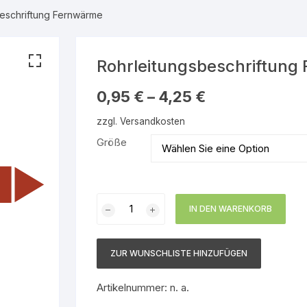
beschriftung Fernwärme
serdampf
Warnmarkierungsbänder
Gebotsschilder
Gruppe 1 – Wasser
Rettungszeichen
Gruppe 2 – Wasserdam
Rohrleitungsbeschriftung
nbare Gase
Brandschutzzeichen
Gruppe 3 – Luft
0,95
€
–
4,25
€
zzgl.
Versandkosten
 brennbare
Hinweisschilder
Gruppe 4 – Brennbare 
Größe
Gruppe 5 – Nicht brenn
en
Gase
Rohrleitungsbeschriftung
en
Gruppe 6 – Säuren
IN DEN WARENKORB
Fernwärme
Menge
nbare
Gruppe 7 – Laugen
ZUR WUNSCHLISTE HINZUFÜGEN
Gruppe 8 – Brennbare
 brennbare
Flüssigkeiten
Artikelnummer:
n. a.