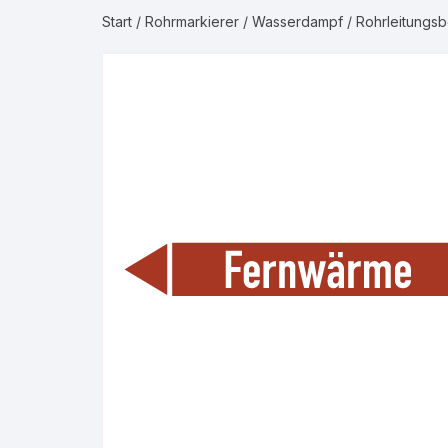
Start
/
Rohrmarkierer
/
Wasserdampf
/ Rohrleitungs
Gruppe 2 – Was
Gruppe 3 – Luft
Gruppe 4 – Bren
Gruppe 5 – Nicht
Gase
Gruppe 6 – Säur
Gruppe 7 – Laug
Gruppe 8 – Bren
Flüssigkeiten
Gruppe 9 – Nicht
Flüssigkeiten