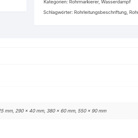
Kategorien:
Rohrmarkierer
,
Wasserdampf
Gruppe 9 – Nicht brenn
stoff
Schlagwörter:
Rohrleitungsbeschriftung
Flüssigkeiten
,
Roh
Gruppe 0 – Sauerstoff
 25 mm, 290 x 40 mm, 380 x 60 mm, 550 x 90 mm