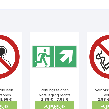
ild Kein
Rettungszeichen
Verbotss
ersonen mit
Notausgang rechts
ve
11,95
€
2,88
€
–
7,95
€
2,88
aus Metall
oben
Dieses
Dieses
RUNG
AUSFÜHRUNG
AUS