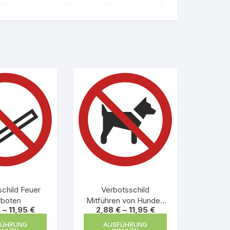
child Feuer
Verbotsschild
rboten
Mitführen von Hunden
€
–
11,95
€
2,88
€
–
11,95
€
verboten
Dieses
Dieses
FÜHRUNG
AUSFÜHRUNG