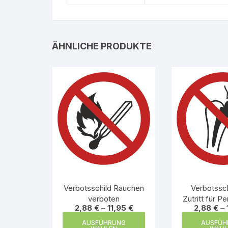
ÄHNLICHE PRODUKTE
Verbotsschild Rauchen
Verbotssch
verboten
Zutritt für P
2,88
€
–
11,95
€
2,88
€
–
Implantaten 
Dieses
AUSFÜHRUNG
AUSFÜH