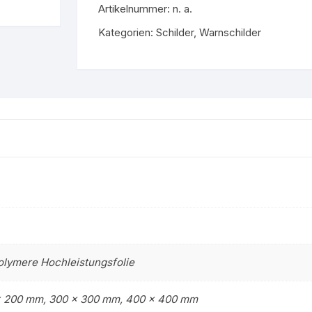
Artikelnummer:
n. a.
Gruppe 9 – Nicht brenn
stoff
Flüssigkeiten
Kategorien:
Schilder
,
Warnschilder
Gruppe 0 – Sauerstoff
olymere Hochleistungsfolie
x 200 mm, 300 x 300 mm, 400 x 400 mm