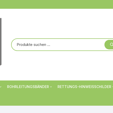
ROHRLEITUNGSBÄNDER
RETTUNGS-HINWEISSCHILDER
Markierungsbänder
Verbotsschilder
er
Rohrbanderolen
Warnschilder
Individualisiert