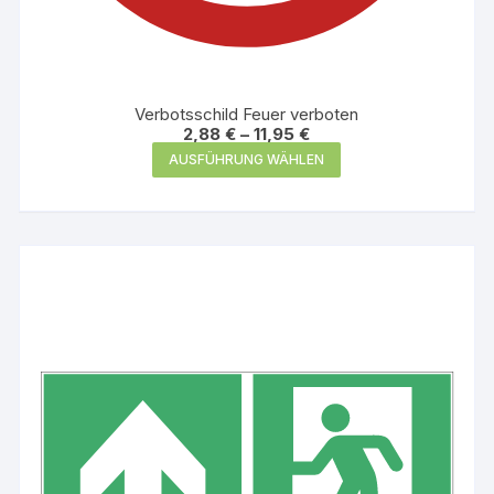
Verbotsschild Feuer verboten
2,88
€
–
11,95
€
Dieses
AUSFÜHRUNG WÄHLEN
Produkt
weist
mehrere
Varianten
auf.
Die
Optionen
können
auf
der
Produktseite
gewählt