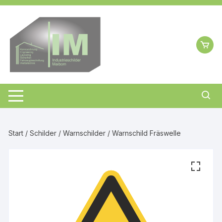
Zum
Inhalt
springen
Start
/
Schilder
/
Warnschilder
/ Warnschild Fräswelle