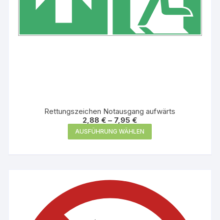
werden
Rettungszeichen Notausgang aufwärts
2,88
€
–
7,95
€
Dieses
AUSFÜHRUNG WÄHLEN
Produkt
weist
mehrere
Varianten
auf.
Die
Optionen