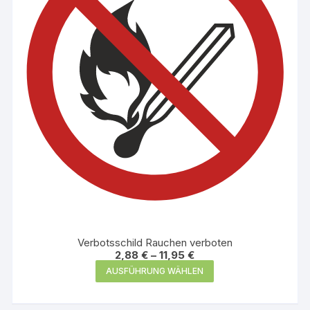
können
auf
der
Produktseite
gewählt
werden
Verbotsschild Rauchen verboten
2,88
€
–
11,95
€
Dieses
AUSFÜHRUNG WÄHLEN
Produkt
weist