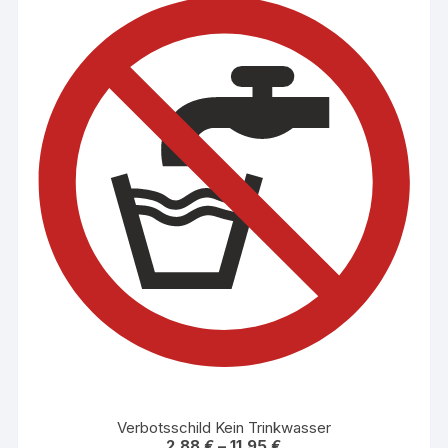
Verbotsschild Kein Trinkwasser
2,88
€
–
11,95
€