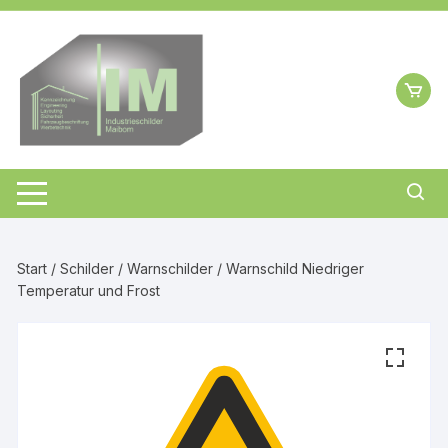
Zum
Inhalt
springen
Start
/
Schilder
/
Warnschilder
/ Warnschild Niedriger
Temperatur und Frost