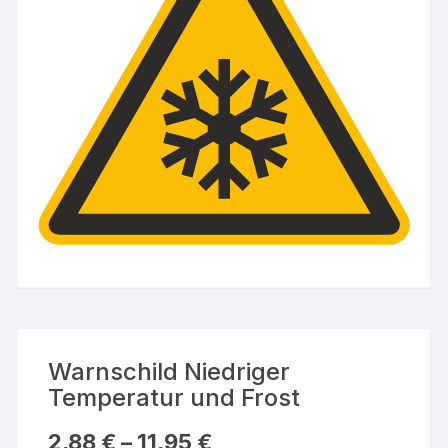
Warnschild Niedriger
Temperatur und Frost
2,88
€
–
11,95
€