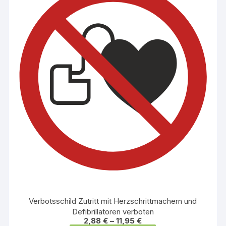
Die
Optionen
können
auf
der
Produktseite
gewählt
werden
Verbotsschild Zutritt mit Herzschrittmachern und
Defibrillatoren verboten
2,88
€
–
11,95
€