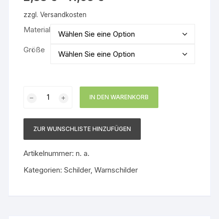
zzgl.
Versandkosten
Material
Größe
Warnschild
IN DEN WARENKORB
Niedriger
Temperatur
und
ZUR WUNSCHLISTE HINZUFÜGEN
Frost
Menge
Artikelnummer:
n. a.
Kategorien:
Schilder
,
Warnschilder