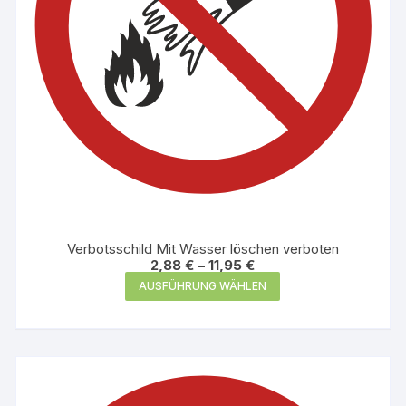
Produktseite
gewählt
werden
Verbotsschild Mit Wasser löschen verboten
2,88
€
–
11,95
€
Dieses
AUSFÜHRUNG WÄHLEN
Produkt
weist
mehrere
Varianten
auf.