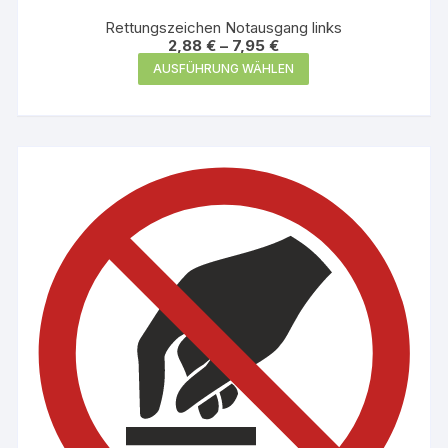
Rettungszeichen Notausgang links
2,88
€
–
7,95
€
Dieses
AUSFÜHRUNG WÄHLEN
Produkt
weist
mehrere
Varianten
auf.
Die
Optionen
können
auf
der
Produktseite
gewählt
werden