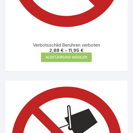
Verbotsschild Berühren verboten
2,88
€
–
11,95
€
Dieses
AUSFÜHRUNG WÄHLEN
Produkt
weist
mehrere
Varianten
auf.
Die
Optionen
können
auf
der